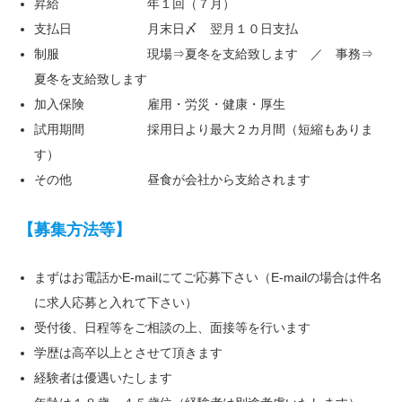
昇給 年１回（７月）
支払日 月末日〆 翌月１０日支払
制服 現場⇒夏冬を支給致します ／ 事務⇒
夏冬を支給致します
加入保険 雇用・労災・健康・厚生
試用期間 採用日より最大２カ月間（短縮もありま
す）
その他 昼食が会社から支給されます
【募集方法等】
まずはお電話かE-mailにてご応募下さい（E-mailの場合は件名
に求人応募と入れて下さい）
受付後、日程等をご相談の上、面接等を行います
学歴は高卒以上とさせて頂きます
経験者は優遇いたします