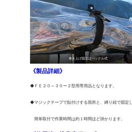
巻き上げ固定はバックル式
《製品詳細》
◆ＦＥ２０～３０ー２型用専用品となります。
◆マジックテープで貼付けする箇所と、縛り紐で固定
簡単取付で作業時間は約１時間ほど掛かります。