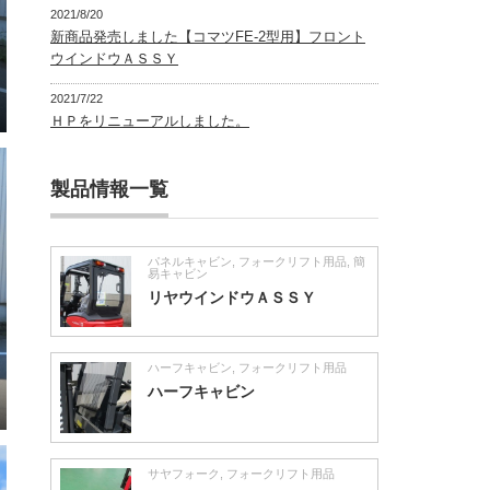
2021/8/20
新商品発売しました【コマツFE-2型用】フロント
ウインドウＡＳＳＹ
2021/7/22
ＨＰをリニューアルしました。
製品情報一覧
パネルキャビン
,
フォークリフト用品
,
簡
易キャビン
リヤウインドウＡＳＳＹ
ハーフキャビン
,
フォークリフト用品
ハーフキャビン
サヤフォーク
,
フォークリフト用品